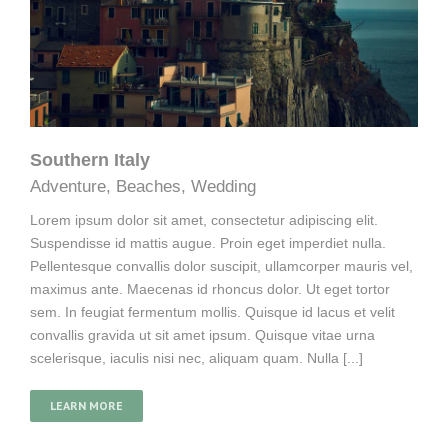
Southern Italy
Adventure
,
Beaches
,
Wedding
Lorem ipsum dolor sit amet, consectetur adipiscing elit.
Suspendisse id mattis augue. Proin eget imperdiet nulla.
Pellentesque convallis dolor suscipit, ullamcorper mauris vel,
maximus ante. Maecenas id rhoncus dolor. Ut eget tortor
sem. In feugiat fermentum mollis. Quisque id lacus et velit
convallis gravida ut sit amet ipsum. Quisque vitae urna
scelerisque, iaculis nisi nec, aliquam quam. Nulla [...]
LEARN MORE