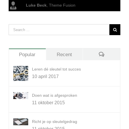
Luke Beck
,
Theme Fusion
Popular
Recent
Comments
Leren dé sleutel tot succes
10 april 2017
Doen wat is afgesproken
11 oktober 2015
Richt je op sleutelgedrag
11 oktober 2015