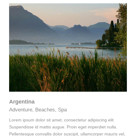
Argentina
Adventure
,
Beaches
,
Spa
Lorem ipsum dolor sit amet, consectetur adipiscing elit.
Suspendisse id mattis augue. Proin eget imperdiet nulla.
Pellentesque convallis dolor suscipit, ullamcorper mauris vel,