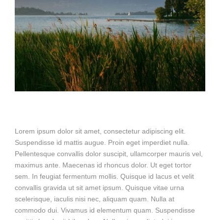
Lorem ipsum dolor sit amet, consectetur adipiscing elit.
Suspendisse id mattis augue. Proin eget imperdiet nulla.
Pellentesque convallis dolor suscipit, ullamcorper mauris vel,
maximus ante. Maecenas id rhoncus dolor. Ut eget tortor
sem. In feugiat fermentum mollis. Quisque id lacus et velit
convallis gravida ut sit amet ipsum. Quisque vitae urna
scelerisque, iaculis nisi nec, aliquam quam. Nulla at
commodo dui. Vivamus id elementum quam. Suspendisse