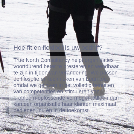
Hoe fit en flexibel is uw bedrijf?
True North Consultancy helpt organisaties
voortdurend beter te presteren en wendbaar
te zijn in tijden van verandering. We passen
de filosofie en technieken van Lean toe,
omdat we geloven in het volledig benutten
van competenties en stimuleren van
probleem-oplossende vermogen. Alleen dan
kan een organisatie haar klanten maximaal
bedienen, nu én in de toekomst.