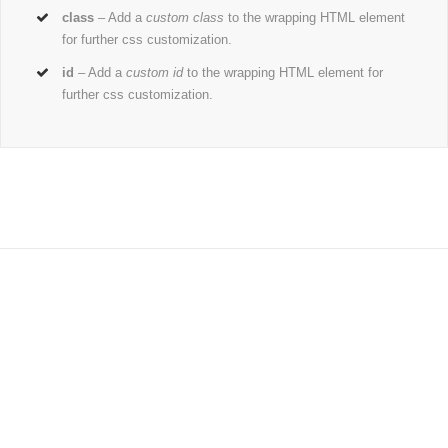
class
– Add a
custom class
to the wrapping HTML element
for further css customization.
id
– Add a
custom id
to the wrapping HTML element for
further css customization.
Join The 100,000+ Satisfied
Avada Users!
BUY AVADA NOW!